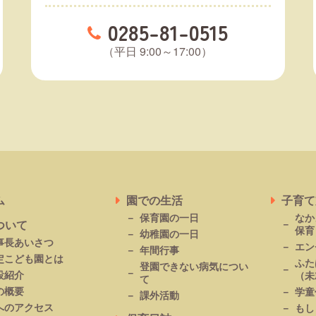
0285-81-0515
（平日 9:00～17:00）
ム
園での生活
子育て
保育園の一日
なか
ついて
保育
幼稚園の一日
事長あいさつ
エン
年間行事
定こども園とは
ふた
登園できない病気につい
設紹介
（未
て
の概要
学童
課外活動
へのアクセス
もし