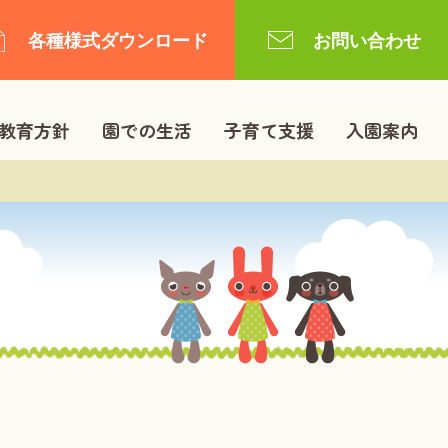
各種様式ダウンロード
お問い合わせ
教育方針
園での生活
子育て支援
入園案内
なかよしホーム
保育園の一日
（預かり保育）
は
エンゼル広場
幼稚園の一日
ふたばワンダークラブ
年間行事
（未就園児親子教室）
登園できない病気について
学童保育
課外活動
もしもしテレフォン相談