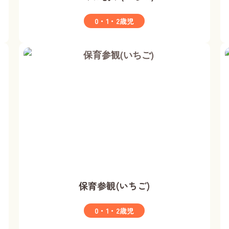
0・1・2歳児
保育参観(いちご)
0・1・2歳児