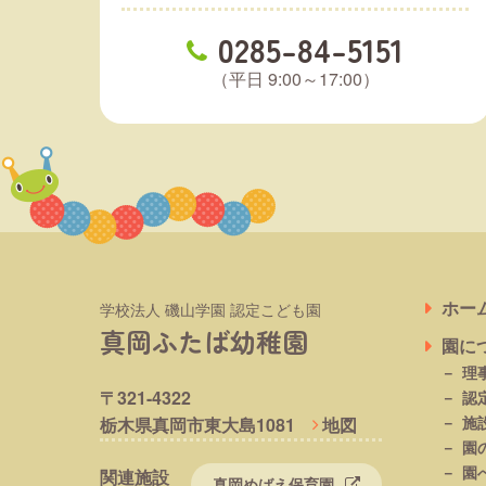
0285-84-5151
（平日 9:00～17:00）
ホー
学校法人 磯山学園 認定こども園
真岡ふたば幼稚園
園に
理
〒321-4322
認
施
栃木県真岡市東大島1081
地図
園
園
関連施設
真岡めばえ保育園