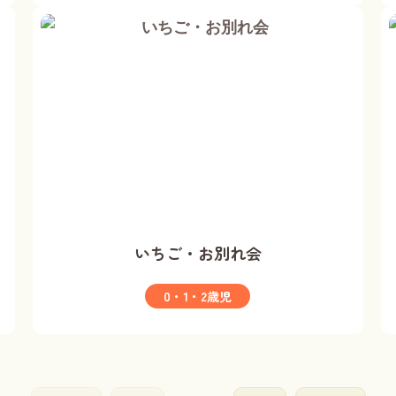
いちご・お別れ会
0・1・2歳児