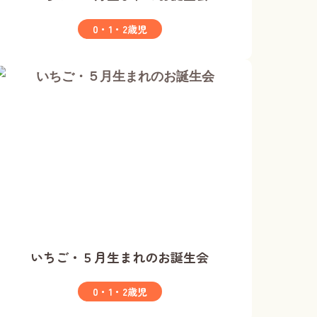
0・1・2歳児
いちご・５月生まれのお誕生会
0・1・2歳児