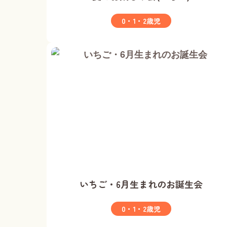
0・1・2歳児
いちご・6月生まれのお誕生会
0・1・2歳児